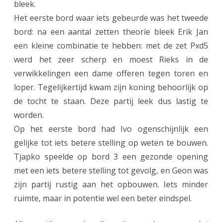
bleek.
b
Het eerste bord waar iets gebeurde was het tweede
e
bord: na een aantal zetten theorie bleek Erik Jan
k
een kleine combinatie te hebben: met de zet Pxd5
e
werd het zeer scherp en moest Rieks in de
verwikkelingen een dame offeren tegen toren en
r
loper. Tegelijkertijd kwam zijn koning behoorlijk op
!
de tocht te staan. Deze partij leek dus lastig te
worden.
Op het eerste bord had Ivo ogenschijnlijk een
gelijke tot iets betere stelling op weten te bouwen.
Tjapko speelde op bord 3 een gezonde opening
met een iets betere stelling tot gevolg, en Geon was
zijn partij rustig aan het opbouwen. Iets minder
ruimte, maar in potentie wel een beter eindspel.