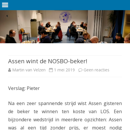
Ga
direct
naar
de
Assen wint de NOSBO-beker!
inhoud
Martin van Velzen
1 mei 2019
Geen reacties
o
p
Verslag: Pieter
A
s
Na een zeer spannende strijd wist Assen gisteren
s
de beker te winnen ten koste van LOS. Een
bijzondere wedstrijd in meerdere opzichten: Assen
e
was al een tijd zonder prijs, er moest nodig