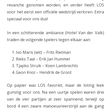
n
revanche genomen worden, en verder heeft LOS
w
voor het eerst een officiële wedstrijd verloren. Extra
i
speciaal voor ons dus!
n
In een schitterende ambiance (Hotel Van der Valk)
t
traden de volgende spelers tegen elkaar aan:
d
Ivo Maris (wit) – Frits Rietman
e
Rieks Taal – Erik Jan Hummel
N
Tjapko Struik – Koen Lambrechts
O
Geon Knol – Hendrik de Groot
S
Op papier was LOS favoriet, maar de loting leek
B
gunstig voor ons. Na een uurtje spelen waren drie
O
van de vier partijen al zeer spannend, terwijl op
-
bord 4 een zware manoeuvreerstrijd aan de gang