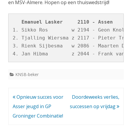
en MSV-Almere. Hopen op een thuiswedstrijd!
   Emanuel Lasker     2110 - Assen      
1. Sikko Ros        w 2194 - Geon Knol   
2. Tjalling Wiersma z 2117 - Pieter Tromp
3. Rienk Sijbesma   w 2086 - Maarten Dijk
KNSB-beker
Bericht
Opnieuw succes voor
Doordeweeks verlies,
navigatie
Asser jeugd in GP
successen op vrijdag
Groninger Combinatie!