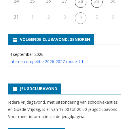
24
25
26
27
30
28
29
31
1
2
3
5
6
4
VOLGENDE CLUBAVOND: SENIOREN
4 september 2026:
Interne competitie 2026-2027 ronde 1.1
JEUGDCLUBAVOND
Iedere vrijdagavond, met uitzondering van schoolvakanties
en Goede Vrijdag, is er van 19:00 tot 20:00 jeugdclubavond.
Voor meer informatie zie
de jeugdpagina
.