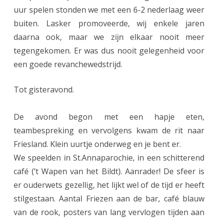
n
uur spelen stonden we met een 6-2 nederlaag weer
c
buiten. Lasker promoveerde, wij enkele jaren
h
daarna ook, maar we zijn elkaar nooit meer
tegengekomen. Er was dus nooit gelegenheid voor
e
een goede revanchewedstrijd.
!
Tot gisteravond.
De avond begon met een hapje eten,
teambespreking en vervolgens kwam de rit naar
Friesland. Klein uurtje onderweg en je bent er.
We speelden in St.Annaparochie, in een schitterend
café (’t Wapen van het Bildt). Aanrader! De sfeer is
er ouderwets gezellig, het lijkt wel of de tijd er heeft
stilgestaan. Aantal Friezen aan de bar, café blauw
van de rook, posters van lang vervlogen tijden aan