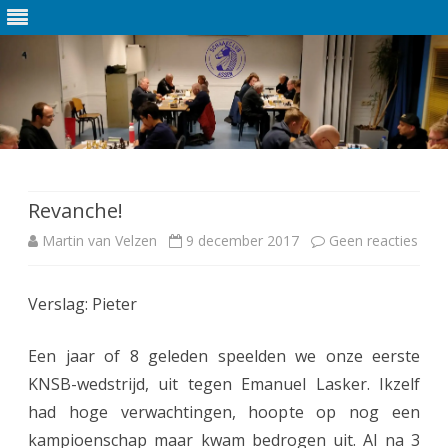
Ga
direct
naar
de
Revanche!
inhoud
Martin van Velzen
9 december 2017
Geen reacties
o
p
Verslag: Pieter
R
e
Een jaar of 8 geleden speelden we onze eerste
v
KNSB-wedstrijd, uit tegen Emanuel Lasker. Ikzelf
had hoge verwachtingen, hoopte op nog een
a
kampioenschap maar kwam bedrogen uit. Al na 3