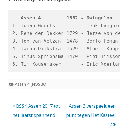
n
4
   Assen 4         1552 - Dwingeloo     
b
1. Johan Geerts         - Henk Langbroek 
l
2. René den Dekker 1729 - Jetze van der V
i
3. Ton van Velzen  1478 - Berto Homan    
4. Jacob Dijkstra  1529 - Albert Koops   
j
5. Tinus Spriensma 1470 - Piet Tijssen   
f
t
a
Assen 4 (NOSBO)
a
n
Bericht
BSSK Assen 2017 tot
Assen 3 verspeelt een
k
navigatie
het laatst spannend
punt tegen Het Kasteel
o
2