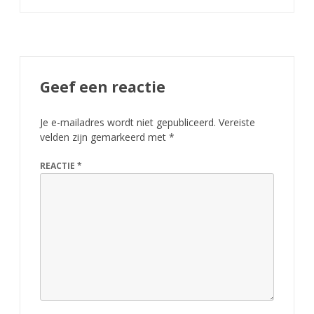
p
o
n
d
Geef een reactie
a
Je e-mailadres wordt niet gepubliceerd.
Vereiste
n
velden zijn gemarkeerd met
*
k
REACTIE
*
s
n
e
d
e
r