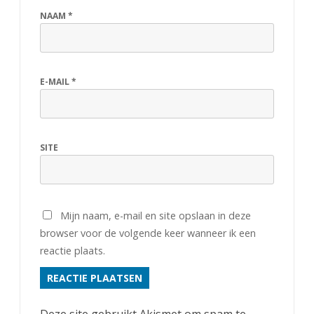
l
NAAM
*
a
a
E-MAIL
*
g
SITE
Mijn naam, e-mail en site opslaan in deze
browser voor de volgende keer wanneer ik een
reactie plaats.