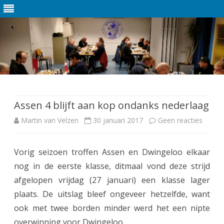
Ga
direct
naar
de
Assen 4 blijft aan kop ondanks nederlaag
inhoud
Martin van Velzen
30 januari 2017
Geen reacties
o
p
Vorig seizoen troffen Assen en Dwingeloo elkaar
A
nog in de eerste klasse, ditmaal vond deze strijd
s
afgelopen vrijdag (27 januari) een klasse lager
s
plaats. De uitslag bleef ongeveer hetzelfde, want
ook met twee borden minder werd het een nipte
e
overwinning voor Dwingeloo.