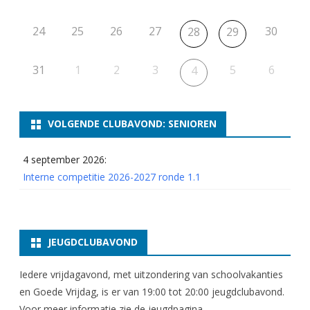
24
25
26
27
30
28
29
31
1
2
3
5
6
4
VOLGENDE CLUBAVOND: SENIOREN
4 september 2026:
Interne competitie 2026-2027 ronde 1.1
JEUGDCLUBAVOND
Iedere vrijdagavond, met uitzondering van schoolvakanties
en Goede Vrijdag, is er van 19:00 tot 20:00 jeugdclubavond.
Voor meer informatie zie
de jeugdpagina
.