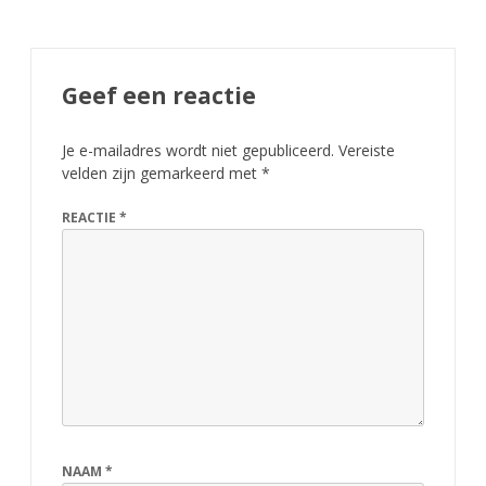
,
b
e
Geef een reactie
k
Je e-mailadres wordt niet gepubliceerd.
Vereiste
e
velden zijn gemarkeerd met
*
r
REACTIE
*
t
e
a
m
s
A
s
NAAM
*