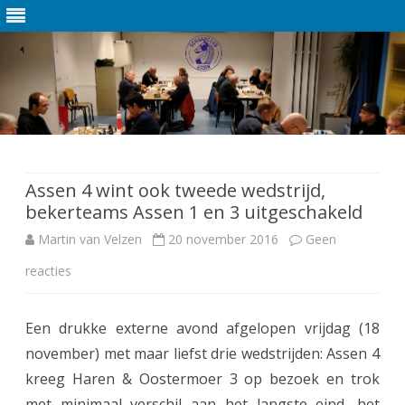
Ga
direct
naar
de
Assen 4 wint ook tweede wedstrijd,
inhoud
bekerteams Assen 1 en 3 uitgeschakeld
Martin van Velzen
20 november 2016
Geen
reacties
o
p
Een drukke externe avond afgelopen vrijdag (18
A
november) met maar liefst drie wedstrijden: Assen 4
s
kreeg Haren & Oostermoer 3 op bezoek en trok
s
met minimaal verschil aan het langste eind, het