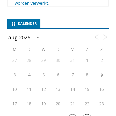
worden verwerkt
.
c
h
a
KALENDER
k
e
M
D
W
D
V
Z
Z
l
d
27
28
29
30
31
1
2
3
4
5
6
7
8
9
10
11
12
13
14
15
16
17
18
19
20
21
22
23