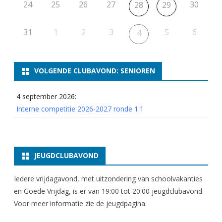
24
25
26
27
30
28
29
31
1
2
3
5
6
4
VOLGENDE CLUBAVOND: SENIOREN
4 september 2026:
Interne competitie 2026-2027 ronde 1.1
JEUGDCLUBAVOND
Iedere vrijdagavond, met uitzondering van schoolvakanties
en Goede Vrijdag, is er van 19:00 tot 20:00 jeugdclubavond.
Voor meer informatie zie
de jeugdpagina
.