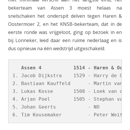
bekerteam van Assen 3 moest helaas na
e
snelschaken het onderspit delven tegen Haren &
n
Oostermoer 2, en het KNSB-bekerteam, dat in de
4
eerste ronde was vrijgeloot, ging op bezoek in en
w
bij Lonneker, leed daar een ruime nederlaag en is
dus opnieuw na één wedstrijd uitgeschakeld.
i
n
   Assen 4           1514 - Haren & Oost
t
1. Jacob Dijkstra    1529 - Harry de Groo
o
2. Bastiaan Kauffeld      - Martin van Ti
o
3. Lukas Kosse       1508 - Loek van der 
4. Arjan Poel        1505 - Stephan van d
k
5. Johan Geerts           - NO           
t
w
e