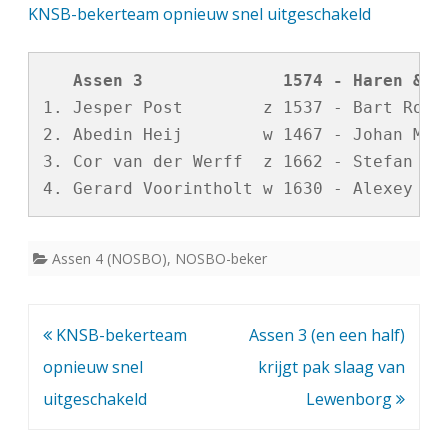
KNSB-bekerteam opnieuw snel uitgeschakeld
e
d
   Assen 3              1574 - Haren & O
e
1. Jesper Post        z 1537 - Bart Romij
2. Abedin Heij        w 1467 - Johan Meir
w
3. Cor van der Werff  z 1662 - Stefan Oos
e
d
s
Assen 4 (NOSBO)
,
NOSBO-beker
t
r
Bericht
KNSB-bekerteam
Assen 3 (en een half)
i
navigatie
opnieuw snel
krijgt pak slaag van
j
uitgeschakeld
Lewenborg
d