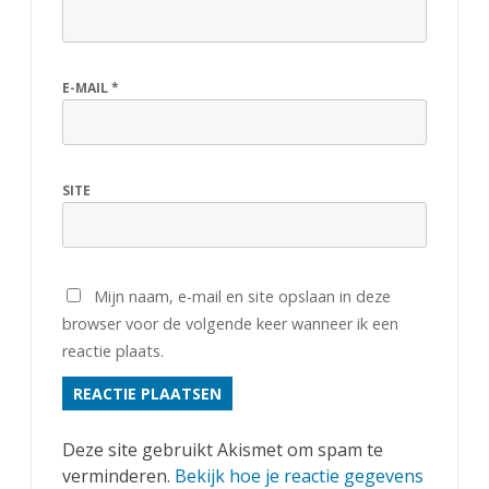
s
e
E-MAIL
*
n
1
e
SITE
n
3
u
Mijn naam, e-mail en site opslaan in deze
i
browser voor de volgende keer wanneer ik een
reactie plaats.
t
g
e
Deze site gebruikt Akismet om spam te
s
verminderen.
Bekijk hoe je reactie gegevens