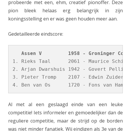
probeerde met een, ehm, creatief pionoffer. Deze
e
pion bleek helaas erg belangrijk in zijn
s
koningsstelling en er was geen houden meer aan.
v
Gedetailleerde eindscore:
o
l
   Assen V         1958 - Groninger Comb
a
1. Rieks Taal      2061 - Maurice Schippe
f
2. Arjan Dwarshuis 1942 - Govert Pellikaa
3. Pieter Tromp    2107 - Edwin Zuiderweg
Al met al een geslaagd einde van een leuke
competitie! Iets informeler en gemoedelijker dan de
reguliere competitie, maar de strijd op de borden
was niet minder fanatiek. Wij eindigen als 3e van de