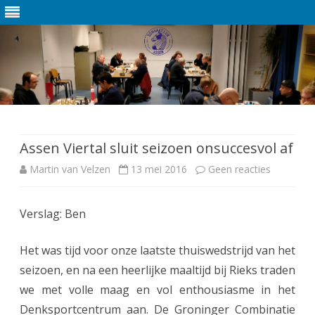
Ga
direct
naar
de
Assen Viertal sluit seizoen onsuccesvol af
inhoud
Martin van Velzen
13 mei 2016
Geen reacties
o
p
Verslag: Ben
A
s
Het was tijd voor onze laatste thuiswedstrijd van het
s
seizoen, en na een heerlijke maaltijd bij Rieks traden
we met volle maag en vol enthousiasme in het
e
Denksportcentrum aan. De Groninger Combinatie