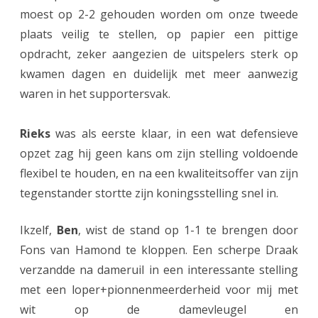
n
moest op 2-2 gehouden worden om onze tweede
V
plaats veilig te stellen, op papier een pittige
i
opdracht, zeker aangezien de uitspelers sterk op
kwamen dagen en duidelijk met meer aanwezig
e
waren in het supportersvak.
r
t
Rieks
was als eerste klaar, in een wat defensieve
a
opzet zag hij geen kans om zijn stelling voldoende
flexibel te houden, en na een kwaliteitsoffer van zijn
l
tegenstander stortte zijn koningsstelling snel in.
s
l
Ikzelf,
Ben
, wist de stand op 1-1 te brengen door
Fons van Hamond te kloppen. Een scherpe Draak
u
verzandde na dameruil in een interessante stelling
i
met een loper+pionnenmeerderheid voor mij met
t
wit op de damevleugel en