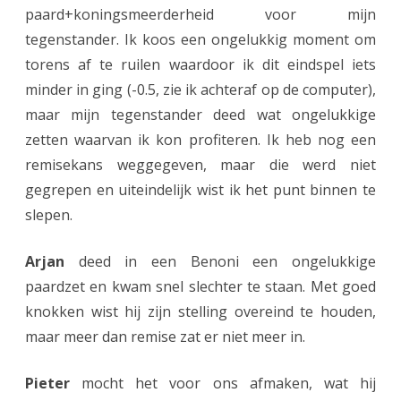
s
paard+koningsmeerderheid voor mijn
tegenstander. Ik koos een ongelukkig moment om
e
torens af te ruilen waardoor ik dit eindspel iets
i
minder in ging (-0.5, zie ik achteraf op de computer),
z
maar mijn tegenstander deed wat ongelukkige
o
zetten waarvan ik kon profiteren. Ik heb nog een
remisekans weggegeven, maar die werd niet
e
gegrepen en uiteindelijk wist ik het punt binnen te
n
slepen.
o
n
Arjan
deed in een Benoni een ongelukkige
paardzet en kwam snel slechter te staan. Met goed
s
knokken wist hij zijn stelling overeind te houden,
u
maar meer dan remise zat er niet meer in.
c
Pieter
mocht het voor ons afmaken, wat hij
c