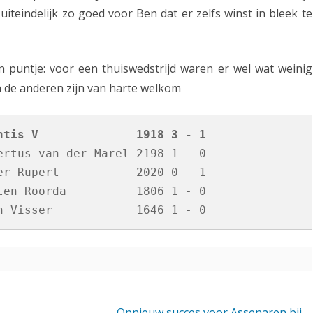
uiteindelijk zo goed voor Ben dat er zelfs winst in bleek te
in puntje: voor een thuiswedstrijd waren er wel wat weinig
n de anderen zijn van harte welkom
   Assen V         1948 - Atlantis V              1918 3 - 1	
rtus van der Marel 2198 1 - 0

r Rupert           2020 0 - 1

en Roorda          1806 1 - 0

Opnieuw succes voor Assenaren bij