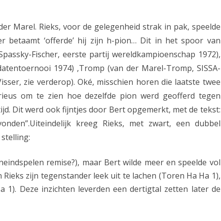
k
er Marel. Rieks, voor de gelegenheid strak in pak, speelde
r
 betaamt ‘offerde’ hij zijn h-pion… Dit in het spoor van
a
passky-Fischer, eerste partij wereldkampioenschap 1972),
c
idatentoernooi 1974) ,Tromp (van der Marel-Tromp, SISSA-
h
sser, zie verderop). Oké, misschien horen die laatste twee
curieus om te zien hoe dezelfde pion werd geofferd tegen
t
jd. Dit werd ook fijntjes door Bert opgemerkt, met de tekst:
v
nden”.Uiteindelijk kreeg Rieks, met zwart, een dubbel
a
stelling:
n
oreneindspelen remise?), maar Bert wilde meer en speelde vol
d
n Rieks zijn tegenstander leek uit te lachen (Toren Ha Ha 1),
e
 1). Deze inzichten leverden een dertigtal zetten later de
g
e