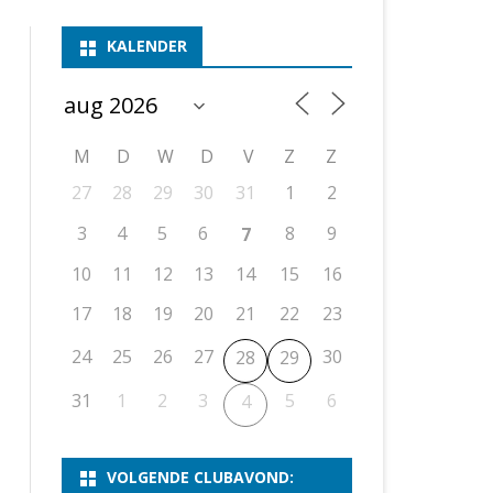
ASSEN 1
BSSK ASSEN
DEELNEMERSLIJST 2026
2026
B
KALENDER
ASSEN 2
ASSEN I
OPEN DRENTSE TOERNOOIEN
UITSLAGEN 2025
WEEKENDTOERNOOI
G
ASSEN 3
ASSEN II
KNSB-COMPETITIE
VERSLAG 2024
JEUGDTOERNOOI
E
NOSBO-BEKER
NOSBO-COMPETITIE
OPEN
P
M
D
W
D
V
Z
Z
UITSLAGEN 2024
RAPIDTOERNOOI
27
28
29
30
31
1
2
KNSB-JEUGDCOMPETITIE
T/M 1900
UITSLAGEN 2023
3
4
5
6
8
9
7
T/M 1700
10
11
12
13
14
15
16
17
18
19
20
21
22
23
ERS VAN SCHAAKCLUB
24
25
26
27
30
28
29
31
1
2
3
5
6
4
VOLGENDE CLUBAVOND: