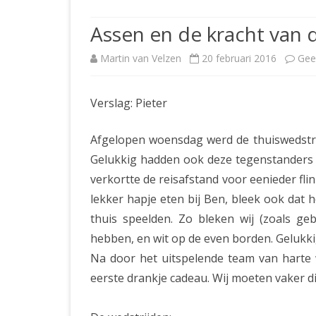
JUBILEUMBIJEENKOMST
KNSB-COMP
Assen en de kracht van 
JUBILEUMVIERKAMPEN
UITSLAGEN
NOSBO-CO
Martin van Velzen
20 februari 2016
Gee
INTERNE C
Verslag: Pieter
Afgelopen woensdag werd de thuiswedstrij
Gelukkig hadden ook deze tegenstanders g
verkortte de reisafstand voor eenieder fli
lekker hapje eten bij Ben, bleek ook dat
thuis speelden. Zo bleken wij (zoals geb
hebben, en wit op de even borden. Gelukki
Na door het uitspelende team van harte w
eerste drankje cadeau. Wij moeten vaker d