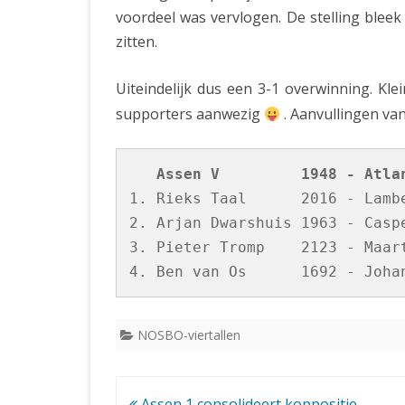
voordeel was vervlogen. De stelling bleek 
zitten.
Uiteindelijk dus een 3-1 overwinning. Kle
supporters aanwezig
. Aanvullingen va
1. Rieks Taal      2016 - Lambe
2. Arjan Dwarshuis 1963 - Caspe
3. Pieter Tromp    2123 - Maart
NOSBO-viertallen
Bericht
Assen 1 consolideert koppositie