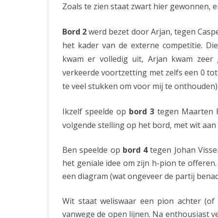
Zoals te zien staat zwart hier gewonnen, e
Bord 2
werd bezet door Arjan, tegen Casper 
het kader van de externe competitie. D
kwam er volledig uit, Arjan kwam zeer
verkeerde voortzetting met zelfs een 0 tot
te veel stukken om voor mij te onthouden
Ikzelf speelde op
bord 3
tegen Maarten R
volgende stelling op het bord, met wit aan 
Ben speelde op
bord 4
tegen Johan Visse
het geniale idee om zijn h-pion te offere
een diagram (wat ongeveer de partij benad
Wit staat weliswaar een pion achter (o
vanwege de open lijnen. Na enthousiast v