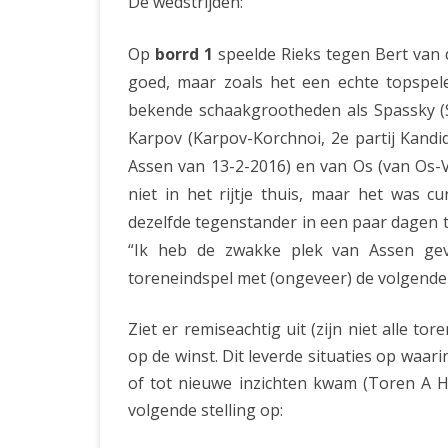
De wedstrijden:
Op
borrd 1
speelde Rieks tegen Bert van d
goed, maar zoals het een echte topspeler
bekende schaakgrootheden als Spassky (S
Karpov (Karpov-Korchnoi, 2e partij Kand
Assen van 13-2-2016) en van Os (van Os-Vi
niet in het rijtje thuis, maar het was 
dezelfde tegenstander in een paar dagen ti
“Ik heb de zwakke plek van Assen gevo
toreneindspel met (ongeveer) de volgende 
Ziet er remiseachtig uit (zijn niet alle t
op de winst. Dit leverde situaties op waari
of tot nieuwe inzichten kwam (Toren A Ha
volgende stelling op: