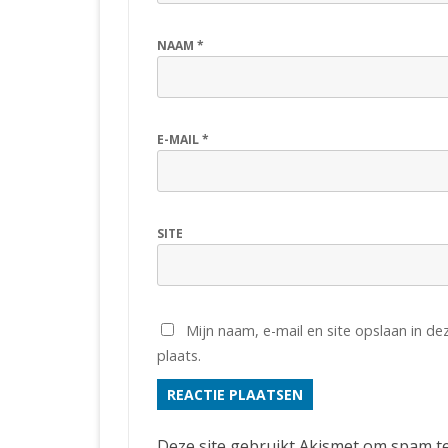
NAAM
*
E-MAIL
*
SITE
Mijn naam, e-mail en site opslaan in d
plaats.
Deze site gebruikt Akismet om spam t