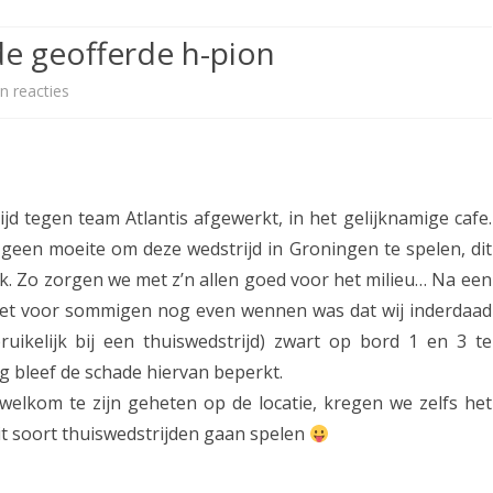
ETITIE
2025-2026
30-MINUTEN-COMPETITIE 2025-
KNSB-COMPETITIE
SNELSCHAAKKAMPIOENSCHAP
de geofferde h-pion
2026
MPETITIE
2025-2026
2025-2026
NOSBO-COMPETITIE
NOTABENE-COMPETITIE 2025-
n reacties
o
OMPETITIES
2025-2026
RAPIDKAMPIOENSCHAP 2025-
HISTORIE
2026
p
2026
SNELSCHAAKKAMPIOENSCHAP
A
SPEELSCHEMA
JEUGD 2025-2026
s
d tegen team Atlantis afgewerkt, in het gelijknamige cafe.
KNSB-RATINGLIJST
SPEELSCHEMA JEUGD
s
een moeite om deze wedstrijd in Groningen te spelen, dit
ERELIJST SENIOREN
nk. Zo zorgen we met z’n allen goed voor het milieu… Na een
KNSB-JEUGDRATINGLIJST
e
 het voor sommigen nog even wennen was dat wij inderdaad
n
NEDERLANDSE
DEELNEM
ruikelijk bij een thuiswedstrijd) zwart op bord 1 en 3 te
JEUGDKAMPIOENSCHAPPEN
ASSEN
e
g bleef de schade hiervan beperkt.
ERELIJST JEUGD
n
elkom te zijn geheten op de locatie, kregen we zelfs het
it soort thuiswedstrijden gaan spelen
d
e