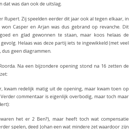
n dat was dan ook de uitslag.
o
f
Rupert. Zij speelden eerder dit jaar ook al tegen elkaar, in
ie won Casper en Arjan was dus gebrand op revanche. Dit
f
 goed en glad gewonnen te staan, maar koos helaas de
e
 gevolg. Helaas was deze partij iets te ingewikkeld (met veel
r
), dus geen diagrammen.
d
oorda. Na een bijzondere opening stond na 16 zetten de
e
zet:
h
r, kwam redelijk matig uit de opening, maar kwam toen op
-
n. Verder commentaar is eigenlijk overbodig, maar toch maar
p
ert):
i
f waren het er 2 Ben?), maar heeft toch wat compensatie
o
erder spelen, deed Johan een wat mindere zet waardoor zijn
n