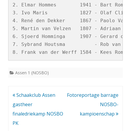
2. Elmar Hommes        1941 - Bart Romijn
3. Ivo Maris           1827 - Olaf Cliteu
4. René den Dekker     1867 - Paolo Valie
5. Martin van Velzen   1807 - Adriaan de 
6. Sjoerd Homminga     1907 - Gerard de W
7. Sybrand Houtsma          - Rob van Don
Assen 1 (NOSBO)
Bericht
Schaakclub Assen
Fotoreportage barrage
navigatie
gastheer
NOSBO-
finaledriekamp NOSBO
kampioenschap
PK