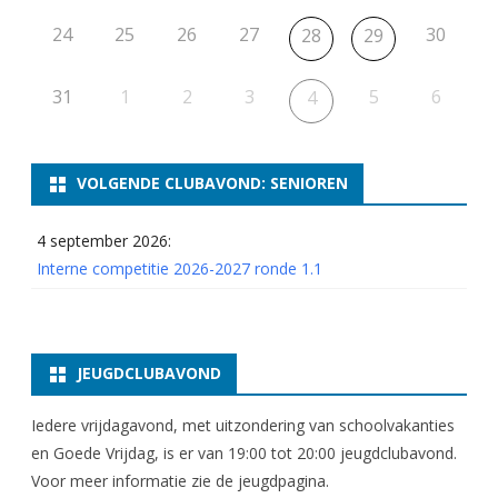
24
25
26
27
30
28
29
31
1
2
3
5
6
4
VOLGENDE CLUBAVOND: SENIOREN
4 september 2026:
Interne competitie 2026-2027 ronde 1.1
JEUGDCLUBAVOND
Iedere vrijdagavond, met uitzondering van schoolvakanties
en Goede Vrijdag, is er van 19:00 tot 20:00 jeugdclubavond.
Voor meer informatie zie
de jeugdpagina
.