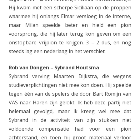
s
Hij kwam met een scherpe Siciliaan op de proppen
t
waarmee hij onlangs Elmar versloeg in de interne,
o
maar Milan speelde beter en hield een pion
voorsprong, die hij later terug kon geven om een
p
onstopbare vrijpion te krijgen. 3 – 2 dus, en nog
H
steeds lag een nederlaag in het verschiet.
a
Rob van Dongen – Sybrand Houtsma
r
Sybrand verving Maarten Dijkstra, die wegens
e
studieverplichtingen niet mee kon doen. Hij speelde
n
tegen één van de spelers die door Bart Romijn van
2
VAS naar Haren zijn gelokt. Ik heb deze partij niet
helemaal gevolgd, maar ik kreeg wel mee dat
Sybrand in de activiteit van zijn stukken niet
voldoende compensatie had voor een pion
achterstand, en toen hij groot materiaal verloor