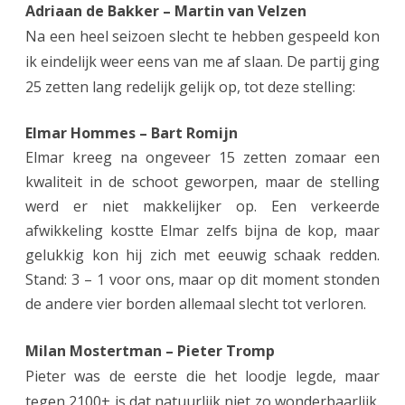
Adriaan de Bakker – Martin van Velzen
A
Na een heel seizoen slecht te hebben gespeeld kon
ik eindelijk weer eens van me af slaan. De partij ging
s
25 zetten lang redelijk gelijk op, tot deze stelling:
s
e
Elmar Hommes – Bart Romijn
Elmar kreeg na ongeveer 15 zetten zomaar een
n
kwaliteit in de schoot geworpen, maar de stelling
1
werd er niet makkelijker op. Een verkeerde
a
afwikkeling kostte Elmar zelfs bijna de kop, maar
a
gelukkig kon hij zich met eeuwig schaak redden.
Stand: 3 – 1 voor ons, maar op dit moment stonden
n
de andere vier borden allemaal slecht tot verloren.
w
i
Milan Mostertman – Pieter Tromp
Pieter was de eerste die het loodje legde, maar
n
tegen 2100+ is dat natuurlijk niet zo wonderbaarlijk.