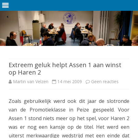
Ga
direct
naar
de
Extreem geluk helpt Assen 1 aan winst
inhoud
op Haren 2
Martin van Velzen
14 mei 2009
Geen reacties
o
p
Zoals gebruikelijk werd ook dit jaar de slotronde
E
van de Promotieklasse in Peize gespeeld. Voor
x
Assen 1 stond niets meer op het spel, voor Haren 2
t
was er nog een kansje op de titel. Het werd een
uiterst merkwaardige wedstrijd met een einde dat
r