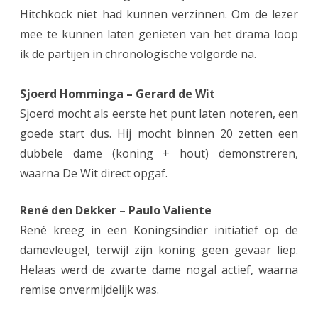
Hitchkock niet had kunnen verzinnen. Om de lezer
e
mee te kunnen laten genieten van het drama loop
e
ik de partijen in chronologische volgorde na.
m
Sjoerd Homminga – Gerard de Wit
g
Sjoerd mocht als eerste het punt laten noteren, een
e
goede start dus. Hij mocht binnen 20 zetten een
l
dubbele dame (koning + hout) demonstreren,
u
waarna De Wit direct opgaf.
k
René den Dekker – Paulo Valiente
h
René kreeg in een Koningsindiër initiatief op de
e
damevleugel, terwijl zijn koning geen gevaar liep.
l
Helaas werd de zwarte dame nogal actief, waarna
remise onvermijdelijk was.
p
t