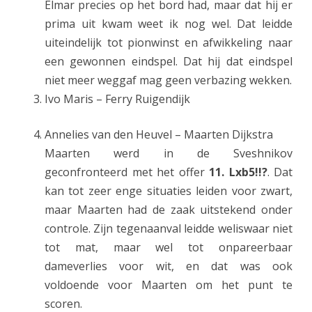
Elmar precies op het bord had, maar dat hij er
G
prima uit kwam weet ik nog wel. Dat leidde
r
uiteindelijk tot pionwinst en afwikkeling naar
o
een gewonnen eindspel. Dat hij dat eindspel
niet meer weggaf mag geen verbazing wekken.
n
Ivo Maris – Ferry Ruigendijk
i
n
Annelies van den Heuvel – Maarten Dijkstra
Maarten werd in de Sveshnikov
g
geconfronteerd met het offer
11. Lxb5!!?
. Dat
e
kan tot zeer enge situaties leiden voor zwart,
n
maar Maarten had de zaak uitstekend onder
5
controle. Zijn tegenaanval leidde weliswaar niet
tot mat, maar wel tot onpareerbaar
dameverlies voor wit, en dat was ook
voldoende voor Maarten om het punt te
scoren.