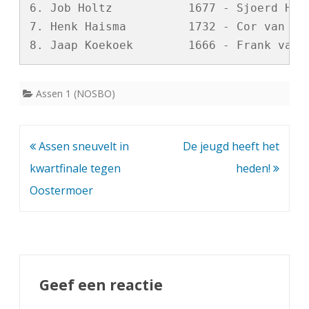
6. Job Holtz           1677 - Sjoerd Homm
7. Henk Haisma         1732 - Cor van der
Assen 1 (NOSBO)
Bericht
Assen sneuvelt in
De jeugd heeft het
navigatie
kwartfinale tegen
heden!
Oostermoer
Geef een reactie