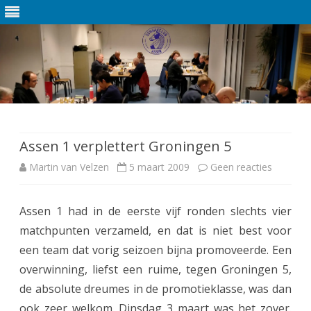
Ga
direct
naar
de
Assen 1 verplettert Groningen 5
inhoud
Martin van Velzen
5 maart 2009
Geen reacties
o
p
Assen 1 had in de eerste vijf ronden slechts vier
A
matchpunten verzameld, en dat is niet best voor
s
een team dat vorig seizoen bijna promoveerde. Een
s
overwinning, liefst een ruime, tegen Groningen 5,
de absolute dreumes in de promotieklasse, was dan
e
ook zeer welkom. Dinsdag 3 maart was het zover.