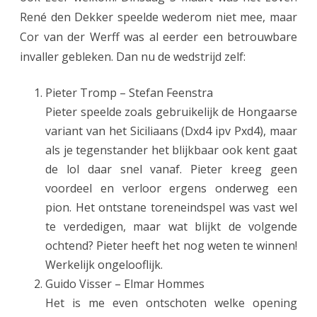
n
René den Dekker speelde wederom niet mee, maar
1
Cor van der Werff was al eerder een betrouwbare
v
invaller gebleken.
Dan nu de wedstrijd zelf:
e
Pieter Tromp – Stefan Feenstra
r
Pieter speelde zoals gebruikelijk de Hongaarse
p
variant van het Siciliaans (Dxd4 ipv Pxd4), maar
als je tegenstander het blijkbaar ook kent gaat
l
de lol daar snel vanaf. Pieter kreeg geen
e
voordeel en verloor ergens onderweg een
t
pion. Het ontstane toreneindspel was vast wel
t
te verdedigen, maar wat blijkt de volgende
ochtend? Pieter heeft het nog weten te winnen!
e
Werkelijk ongelooflijk.
r
Guido Visser – Elmar Hommes
t
Het is me even ontschoten welke opening