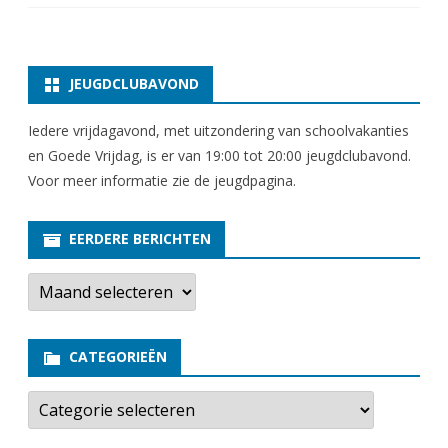
JEUGDCLUBAVOND
Iedere vrijdagavond, met uitzondering van schoolvakanties
en Goede Vrijdag, is er van 19:00 tot 20:00 jeugdclubavond.
Voor meer informatie zie
de jeugdpagina
.
EERDERE BERICHTEN
E
e
r
d
e
CATEGORIEËN
r
e
b
C
e
a
r
t
i
e