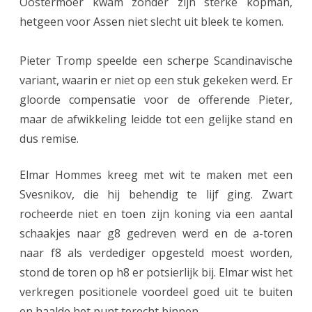
Oostermoer kwam zonder zijn sterke kopman,
e
hetgeen voor Assen niet slecht uit bleek te komen.
n
k
Pieter Tromp speelde een scherpe Scandinavische
a
variant, waarin er niet op een stuk gekeken werd. Er
gloorde compensatie voor de offerende Pieter,
n
maar de afwikkeling leidde tot een gelijke stand en
w
dus remise.
e
e
Elmar Hommes kreeg met wit te maken met een
Svesnikov, die hij behendig te lijf ging. Zwart
r
rocheerde niet en toen zijn koning via een aantal
w
schaakjes naar g8 gedreven werd en de a-toren
i
naar f8 als verdediger opgesteld moest worden,
n
stond de toren op h8 er potsierlijk bij. Elmar wist het
verkregen positionele voordeel goed uit te buiten
n
en haalde het punt terecht binnen.