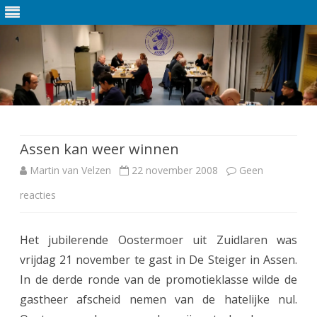
Ga
direct
naar
de
Assen kan weer winnen
inhoud
Martin van Velzen
22 november 2008
Geen
reacties
o
p
Het jubilerende Oostermoer uit Zuidlaren was
A
vrijdag 21 november te gast in De Steiger in Assen.
s
In de derde ronde van de promotieklasse wilde de
s
gastheer afscheid nemen van de hatelijke nul.